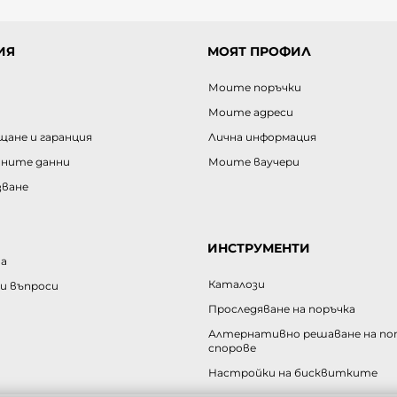
ИЯ
МОЯТ ПРОФИЛ
Моите поръчки
Моите адреси
щане и гаранция
Лична информация
чните данни
Моите ваучери
зване
ИНСТРУМЕНТИ
а
Каталози
и въпроси
Проследяване на поръчка
Алтернативно решаване на п
спорове
Настройки на бисквитките