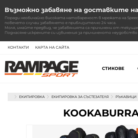
Възможно забавяне на доставките н
Поради необичайно високата натовареност в мрежата на Speedy,
повечето случаи забавянето е приблизително 24 часа.
Моля, имайте предвид, че забавянията са причинени от текуща
Поднасяме искрените си извинения за причиненото неудобство 
КОНТАКТИ
КАРТА НА САЙТА
СТИКОВЕ
НАЧАЛО
ЕКИПИРОВКА
ЕКИПИРОВКА ЗА СЪСТЕЗАТЕЛЯ
РЪКАВИЦИ
KOOKABURRA 