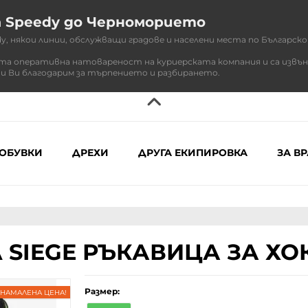
а Speedy до Черноморието
 някои линии, обслужващи градове и населени места по Българскот
та оперативна натовареност на куриерската компания и са извън
и Ви благодарим за търпението и разбирането.
ОБУВКИ
ДРЕХИ
ДРУГА ЕКИПИРОВКА
ЗА В
SIEGE РЪКАВИЦА ЗА ХО
Размер:
НАМАЛЕНА ЦЕНА!