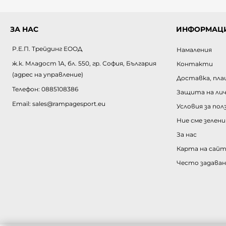
ЗА НАС
ИНФОРМАЦ
Р.Е.П. Трейдинг ЕООД
Намаления
ж.к. Младост 1А, бл. 550, гр. София, България
Контакти
(адрес на управление)
Доставка, пла
Телефон:
0885108386
Защита на ли
Email:
sales@rampagesport.eu
Условия за пол
Ние сме зелени
За нас
Карта на сайт
Често задаван