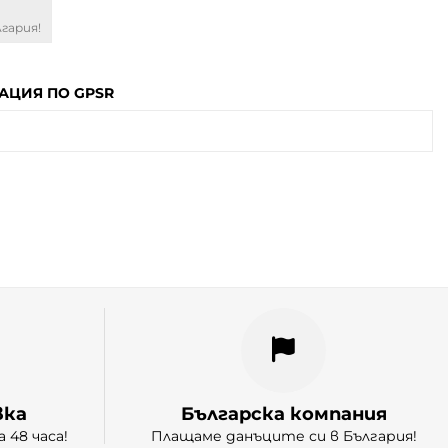
гария!
ЦИЯ ПО GPSR
вка
Българска компания
 48 часа!
Плащаме данъците си в България!