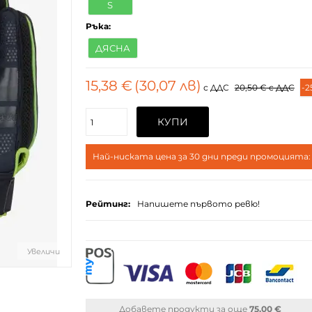
S
Ръка:
ДЯСНА
15,38 €
(30,07 лв)
с ДДС
20,50 €
с ДДС
-2
Поръчайте
КУПИ
(бр.)
Най-ниската цена за 30 дни преди промоцията
Рейтинг:
Напишете първото ревю!
Увеличи
Добавете продукти за още
75,00 €