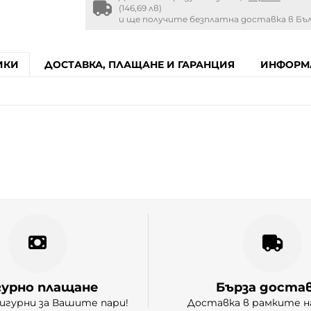
Free
(146,69 лв)
shipping
и ще получите безплатна доставка в Бъл
info
ИКИ
ДОСТАВКА, ПЛАЩАНЕ И ГАРАНЦИЯ
ИНФОРМА
гурно плащане
Бърза доста
игурни за Вашите пари!
Доставка в рамките на