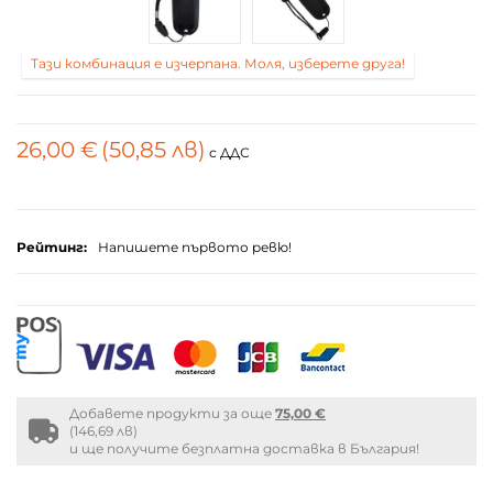
Тази комбинация е изчерпана. Моля, изберете друга!
26,00 €
(50,85 лв)
с ДДС
Рейтинг:
Напишете първото ревю!
Добавете продукти за още
75,00 €
Free
(146,69 лв)
shipping
и ще получите безплатна доставка в България!
info